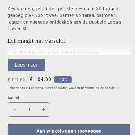
Zes kleuren, zes tinten per kleur — en in XL-formaat
genoeg plek voor twee. Samen sorteren, patronen
leggen en nuances ontdekken aan de dubbele Leea's
Tower XL.
Dit maakt het verschil
Zes kleuren in zes geleidelijke tinten
XL-formaat: twee kinderen sorteren naast elkaar
Lees meer
Traint observatie, kleurherkenning en creativiteit
Past op de dubbele Leea's Tower XL
Normale
Aanbiedingsprijs
€ 104,00
€ 119,00
-12%
Productkenmerken
prijs
Belastingen inbegrepen.
Verzendkosten
worden berekend bij de checkout.
Type: pinnenbord (Colored Pegs)
Aantal
Aantal
Geschikt voor: Leea's Tower XL
Kleuren: 6 kleuren, elk in 6 tinten
Aantal
Aantal
Ontwikkeling: kleurherkenning, observatie, fijne
verlagen
verhogen
motoriek
voor
voor
Merk: Leea Toys
Colored
Colored
Aan winkelwagen toevoegen