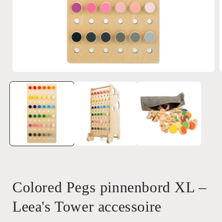
Media
1
openen
in
i
modaal
Colored Pegs pinnenbord XL –
Leea's Tower accessoire