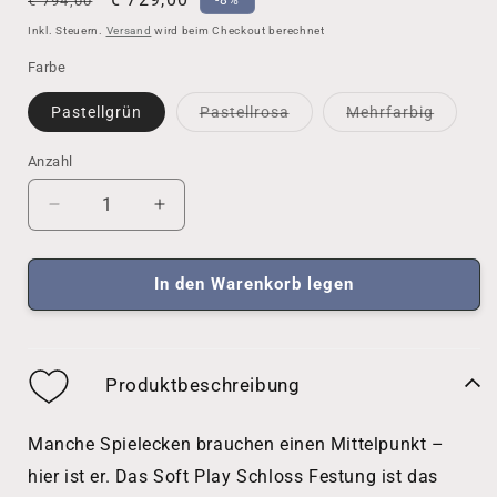
€ 794,00
Preis
Inkl. Steuern.
Versand
wird beim Checkout berechnet
Farbe
Variante
Variant
Pastellgrün
Pastellrosa
Mehrfarbig
ausverkauft
ausverk
oder
oder
nicht
nicht
Anzahl
Anzahl
verfügbar
verfügb
Verringere
Erhöhe
die
die
Menge
Menge
für
für
In den Warenkorb legen
Softplay-
Softplay-
Burg
Burg
Festung
Festung
-
-
Produktbeschreibung
Schaumstoffblöcke
Schaumstoffblöcke
Manche Spielecken brauchen einen Mittelpunkt –
hier ist er. Das Soft Play Schloss Festung ist das